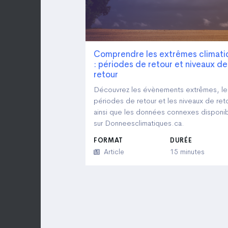
Comprendre les extrêmes climati
: périodes de retour et niveaux de
retour
Découvrez les évènements extrêmes, le
périodes de retour et les niveaux de reto
ainsi que les données connexes disponi
sur Donneesclimatiques.ca.
FORMAT
DURÉE
Article
15 minutes