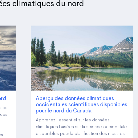
ées climatiques du nord
ord
Aperçu des données climatiques
occidentales scientifiques disponibles
bles
pour le nord du Canada
rces
Apprenez l'essentiel sur les données
climatiques basées sur la science occidentale
disponibles pour la planification des mesures
es