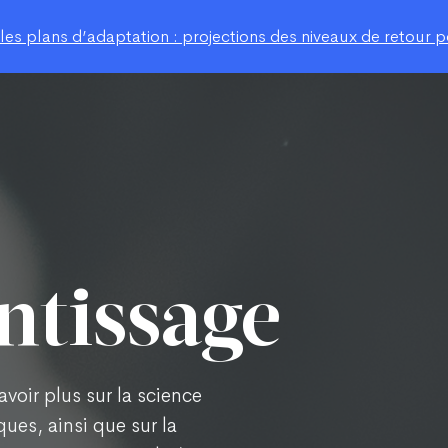
s plans d’adaptation : projections des niveaux de retour po
ntissage
voir plus sur la science
ues, ainsi que sur la