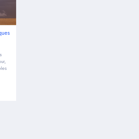
ques
s
ur,
bles