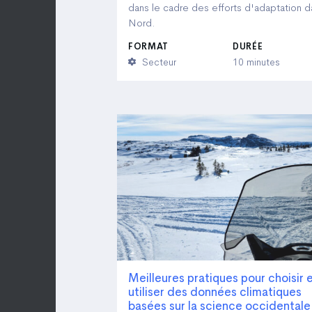
dans le cadre des efforts d'adaptation d
Nord.
FORMAT
DURÉE
Secteur
10 minutes
Meilleures pratiques pour choisir 
utiliser des données climatiques
basées sur la science occidentale