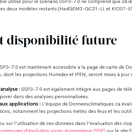
mble utilisé pour le scénario SSP3-7.0 ne comprend que 24 de
s des deux modèles restants (HadGEM3-GC31-LL et KIOST-ES
 disponibilité future
SP3-7.0 est maintenant accessible à la page de carte de D
s, dont les projections Humidex et IPEN, seront mises à jour 
analyse :
SSP3-7.0 est également intégré aux pages de télé
orporer dans des analyses personnalisées.
aux applications :
L’équipe de Donneesclimatiques.ca évalu
tions, notamment les projections météo des feux et les outi
ou sur l’utilisation de ces données dans l’évaluation des ris
s communes d’évolution socio-économique (SSP)
sur le site