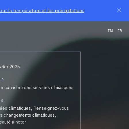
ur la température et les précipitations
EN
FR
vrier 2025
UR
e canadien des services climatiques
TS
es climatiques, Renseignez-vous
es changements climatiques,
auté à noter