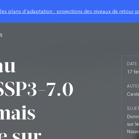
s plans d’adaptation : projections des niveaux de retour po
s
au
DATE
17 fé
SSP3-7.0
AUTE
Centr
mais
SUJE
Donné
sur l
e sur
Nouve