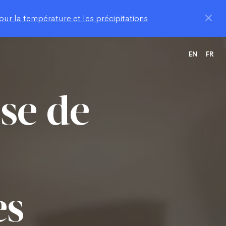
ur la température et les précipitations
EN
FR
ise de
es