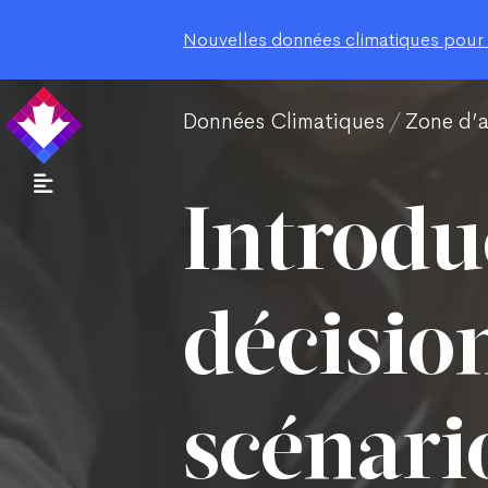
Nouvelles données climatiques pour le
Données Climatiques
Zone d’
Introduc
décision
scénari