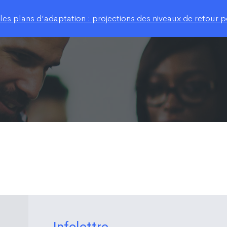
s plans d’adaptation : projections des niveaux de retour po
Infolettre