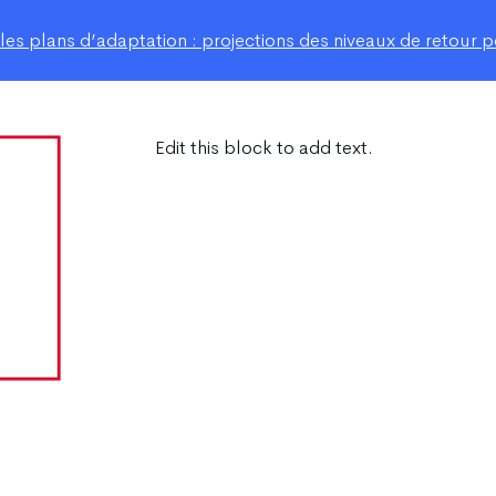
s plans d’adaptation : projections des niveaux de retour po
Edit this block to add text.