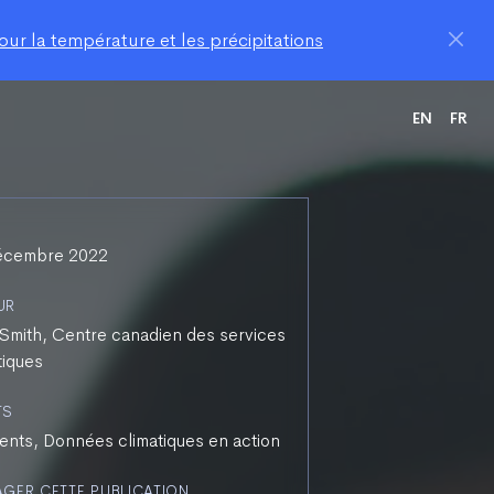
ur la température et les précipitations
EN
FR
écembre 2022
UR
Smith, Centre canadien des services
tiques
TS
ents, Données climatiques en action
AGER CETTE PUBLICATION