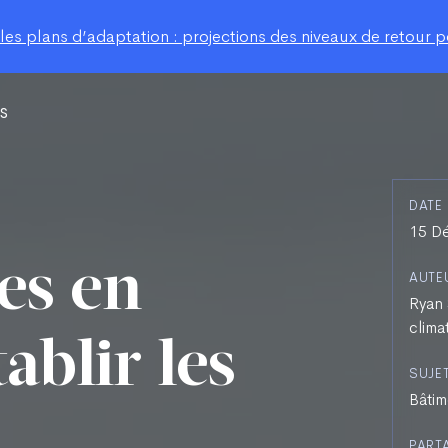
s plans d’adaptation : projections des niveaux de retour po
s
DATE
15 D
es en
AUTE
Ryan 
clima
tablir les
SUJE
Bâtim
PART