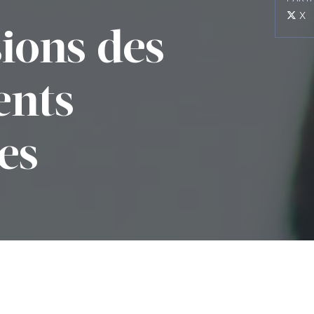
X
ions des
ents
es