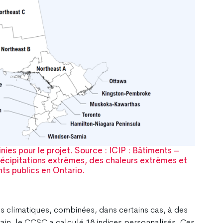
nies pour le projet. Source : ICIP : Bâtiments –
précipitations extrêmes, des chaleurs extrêmes et
ts publics en Ontario.
s climatiques, combinées, dans certains cas, à des
rain, le CCSC a calculé 18 indices personnalisés. Ces