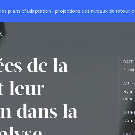
s plans d’adaptation : projections des niveaux de retour po
s
es de la
DATE
1 mai
 leur
AUTE
Ryan 
canad
on dans la
SUJE
Donné
PART