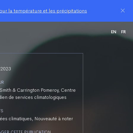
ur la température et les précipitations
EN
FR
 2023
UR
Smith & Carrington Pomeroy, Centre
ien de services climatologiques
TS
es climatiques, Nouveauté à noter
AGER CETTE PUBLICATION