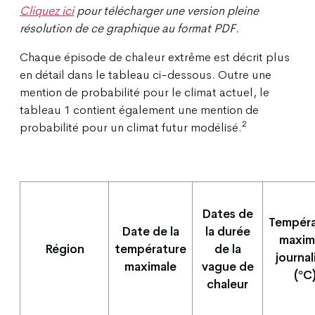
Cliquez ici
pour télécharger une version pleine
résolution de ce graphique au format PDF.
Chaque épisode de chaleur extrême est décrit plus
en détail dans le tableau ci-dessous. Outre une
mention de probabilité pour le climat actuel, le
tableau 1 contient également une mention de
2
probabilité pour un climat futur modélisé.
Dates de
Tempéra
Date de la
la durée
maxim
Région
température
de la
journal
maximale
vague de
(ºC
chaleur