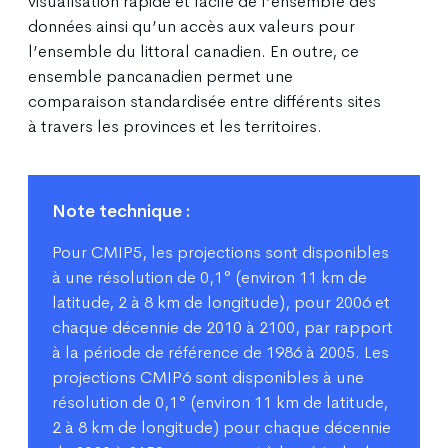
visualisation rapide et facile de l’ensemble des
données ainsi qu’un accès aux valeurs pour
l’ensemble du littoral canadien. En outre, ce
ensemble pancanadien permet une
comparaison standardisée entre différents sites
à travers les provinces et les territoires.
Note technique :
Pour CMIP5, les projections sont disponibles
à une résolution de 0,1° (environ 11 km de
latitude, 2 à 8 km de longitude), pour 2006 et
chaque décennie de 2010 à 2100, par rapport
à la période de référence de 1986 à 2005. Les
projections CMIP6 sont disponibles à une
résolution de 0,1° (environ 11 km de latitude,
2 à 8 km de longitude) pour chaque décennie